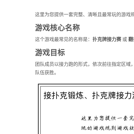
这里为您提供一套完整、清晰且最常玩的游戏
游戏核心名称
这个游戏最常见的名称是：
扑克牌接力赛
或
翻
游戏目标
团队成员以接力跑的形式，依次前往指定区域
队伍获胜。