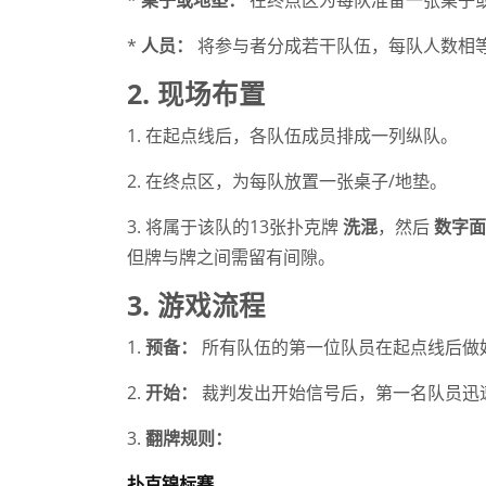
*
人员：
将参与者分成若干队伍，每队人数相
2. 现场布置
1. 在起点线后，各队伍成员排成一列纵队。
2. 在终点区，为每队放置一张桌子/地垫。
3. 将属于该队的13张扑克牌
洗混
，然后
数字面
但牌与牌之间需留有间隙。
3. 游戏流程
1.
预备：
所有队伍的第一位队员在起点线后做
2.
开始：
裁判发出开始信号后，第一名队员迅
3.
翻牌规则：
扑克锦标赛