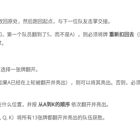
放回原处，然后跑回起点，与下一位队友击掌交接。
如，第一个队员翻到了5，而不是A），则必须将牌
重新扣回去
（
掌。
意选择一张牌翻开。
如果A已经在上轮被翻开并亮出），则可以将其亮出。否则，必
在什么位置，并按
从A到K的顺序
依次翻开并亮出。
 10, J, Q, K）将所有13张牌都翻开并亮出的队伍获胜。