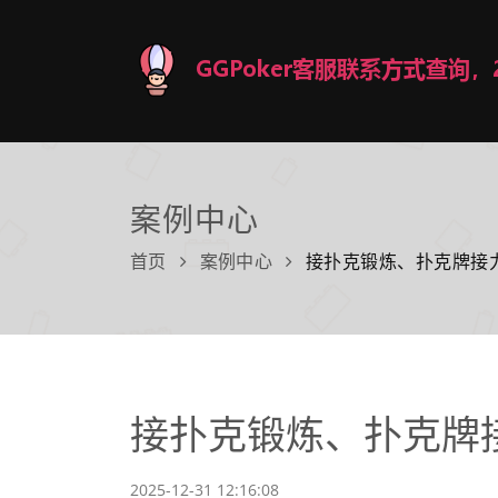
案例中心
首页
案例中心
接扑克锻炼、扑克牌接
接扑克锻炼、扑克牌
2025-12-31 12:16:08