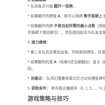
* 队员每次只能
翻开一张牌
。
* 如果翻开的牌是
A
，则可以将牌
数字面朝上
* 如果翻开的牌
不是当前所需的最小点数
（例
字面朝下放回原位），然后跑回起点与队友击
4.
接力继续：
* 第二名队员击掌后出发，同样跑到牌区，任
* 如果翻到的是
A
（如果A还没被翻出）或
2
（
回。
*
关键点：
队员们需要依靠记忆力记住哪些牌
5.
获胜条件：
率先按正确顺序（A, 2, 3, ...,
游戏策略与技巧