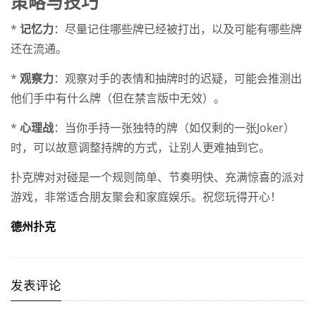
策略与技巧
*
记忆力
：尽量记住哪些牌已经被打出，以及可能有哪些牌
还在流通。
*
观察力
：观察对手的表情和抽牌时的迟疑，可能会推测出
他们手中有什么牌（但在禁言版中无效）。
*
心理战
：当你手持一张独特的牌（如仅剩的一张Joker）
时，可以故意调整持牌的方式，让别人更难抽到它。
扑克牌对对碰是一个规则简单、节奏明快、充满惊喜的派对
游戏，非常适合朋友聚会和家庭娱乐。祝您玩得开心！
德州扑克
发表评论