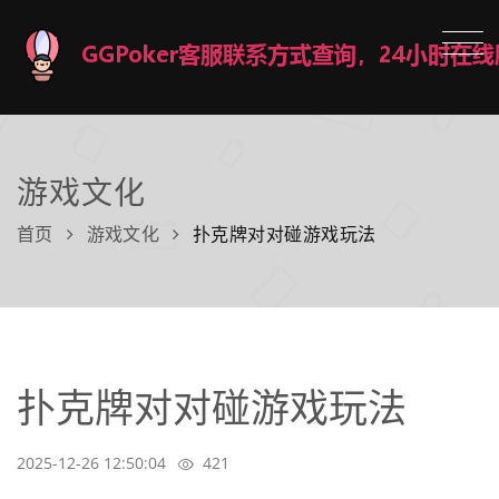
游戏文化
首页
游戏文化
扑克牌对对碰游戏玩法
扑克牌对对碰游戏玩法
2025-12-26 12:50:04
421