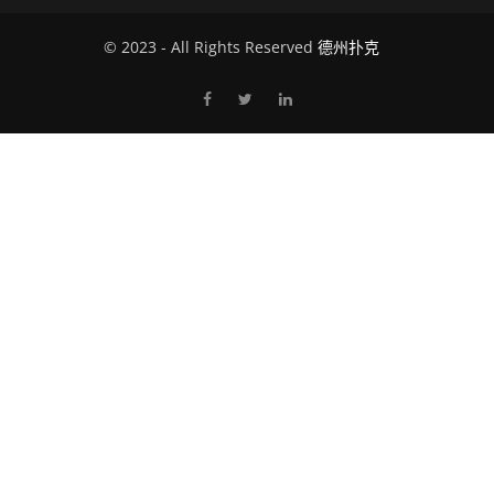
© 2023 - All Rights Reserved
德州扑克