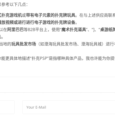
以参考以下几点：
式扑克游戏机
或
带有电子元素的扑克牌玩具
。在与上述供应商联
播放视频或进行进行电子游戏的扑克牌设备
。
以在
阿里巴巴
等B2B平台上，使用“
魔术扑克道具
”、“]、“
桌游纸
品。
当地的
玩具批发市场
（如澄海玩具批发市场、澄海玩具城）进行
能更具体地描述“扑克PSP”是指哪种具体产品，我也许能为你提