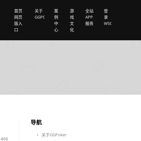
首页
关于
案
游
全站
登
网页
GGPOKER
例
戏
APP
录
版入
中
文
服务
WSOP
口
心
化
导航
关于GGPoker
466