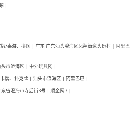
源
|
牌/桌游、拼图 | 广东 广东汕头澄海区凤翔街道头份村 | 阿里
 汕头市澄海区 | 中外玩具网 |
戏卡牌、扑克牌 | 汕头市澄海区 | 阿里巴巴 |
广东省澄海市寺后街3号 | 顺企网 / |