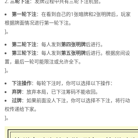
2.
三轮下注
：发牌过程中共有三轮下注机会。
第一轮下注
：在看到自己的1张暗牌和2张明牌后，玩家
根据牌面情况进行第一轮下注。
]。
第二轮下注
：每人发到
第四张明牌
后进行。
第三轮下注
：每人发到
第五张明牌
后进行。根据房间设
置，最后一轮可能限注或允许全下。
]。
下注操作
：每轮下注时，你可以选择以下操作：
弃牌
：放弃本局，已下注筹码不能收回。
过牌
：如果前面没人下注，你可以选择不下注，将行动
权传递给下家。
]。