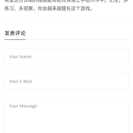
练习、多观察，你会越来越擅长这个游戏。
发表评论