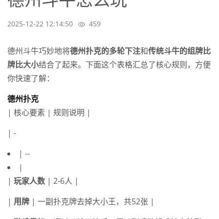
2025-12-22 12:14:50
459
德州斗牛巧妙地将
德州扑克的多轮下注
和
传统斗牛的组牌比
牌比大小
结合了起来。下面这个表格汇总了核心规则，方便
你快速了解：
德州扑克
| 核心要素 | 规则说明 |
| -
| --
|
|
玩家人数
| 2-6人 |
|
用牌
| 一副扑克牌去掉大小王，共52张 |