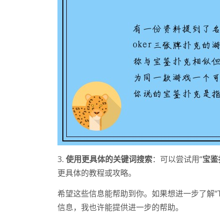
3.
使用更具体的关键词搜索
：可以尝试用“
宝鉴
更具体的教程或攻略。
希望这些信息能帮助到你。如果想进一步了解“Thr
信息，我也许能提供进一步的帮助。