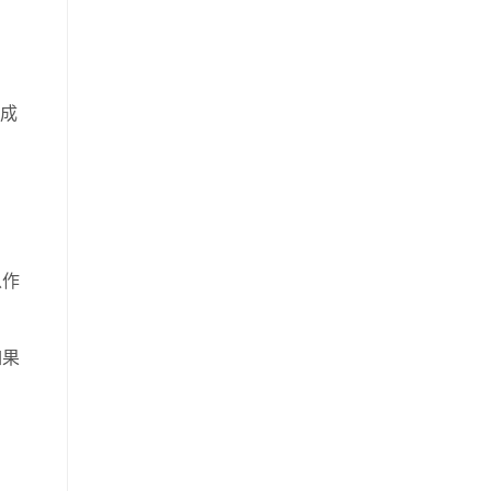
成
以作
如果