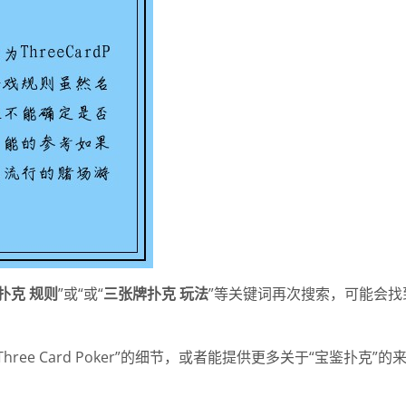
扑克 规则
”或“或“
三张牌扑克 玩法
”等关键词再次搜索，可能会找
ee Card Poker”的细节，或者能提供更多关于“宝鉴扑克”的