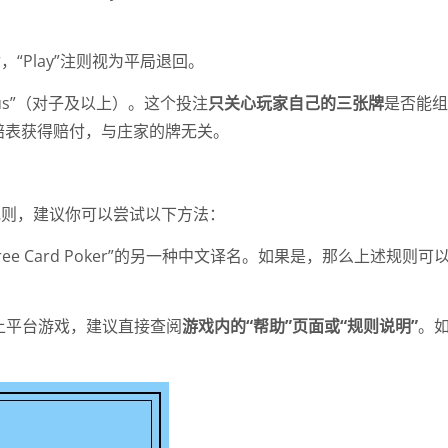
付，“Play”注则视为平局退回。
lus”（对子及以上）。这个投注
只关心玩家自己的三张牌
是否能组
赔表获得赔付，与庄家的牌无关。
规则，建议你可以尝试以下方法：
ree Card Poker”的另一种中文译名。如果是，那么上述规则可
上平台游戏，建议直接查阅
游戏内的“帮助”页面或“规则说明”
。