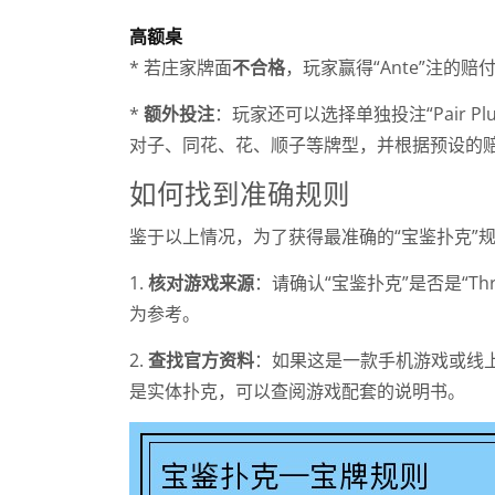
高额桌
* 若庄家牌面
不合格
，玩家赢得“Ante”注的赔
*
额外投注
：玩家还可以选择单独投注“Pair P
对子、同花、花、顺子等牌型，并根据预设的
如何找到准确规则
鉴于以上情况，为了获得最准确的“宝鉴扑克”
1.
核对游戏来源
：请确认“宝鉴扑克”是否是“Th
为参考。
2.
查找官方资料
：如果这是一款手机游戏或线
是实体扑克，可以查阅游戏配套的说明书。