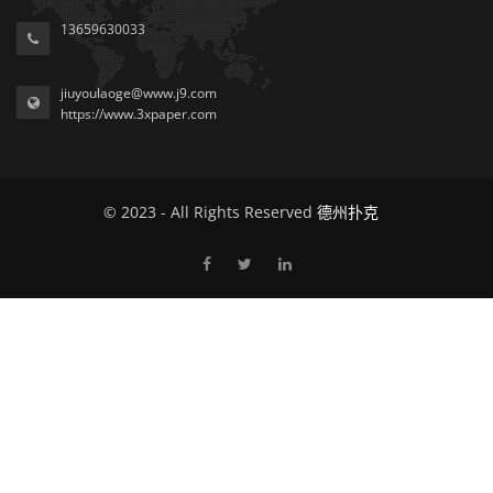
13659630033
jiuyoulaoge@www.j9.com
https://www.3xpaper.com
© 2023 - All Rights Reserved
德州扑克